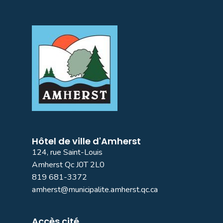
Hôtel de ville d'Amherst
124, rue Saint-Louis
Amherst Qc J0T 2L0
819 681-3372
amherst@municipalite.amherst.qc.ca
Accès cité