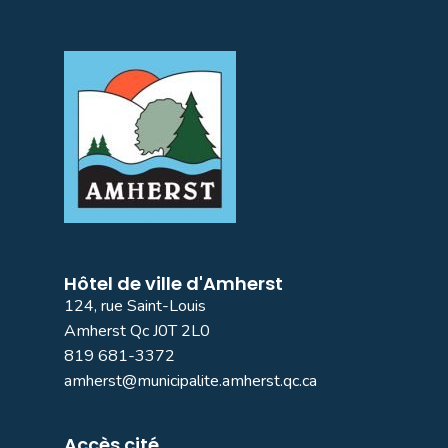
Hôtel de ville d'Amherst
124, rue Saint-Louis
Amherst Qc J0T 2L0
819 681-3372
amherst@municipalite.amherst.qc.ca
Accès cité