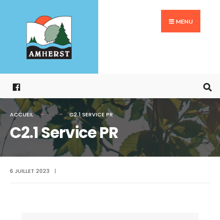
Search
Aller
for:
au
MENU
contenu
ACCUEIL
C2.1 SERVICE PR
C2.1 Service PR
6 JUILLET 2023
|