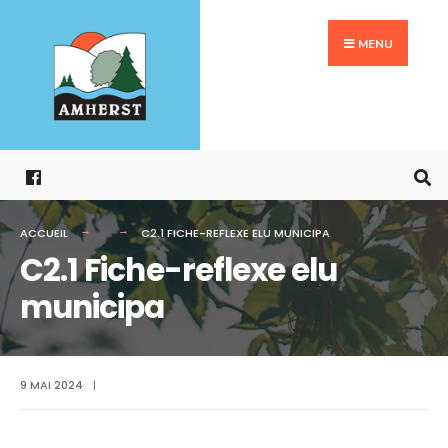
Search
Aller
for:
au
MENU
contenu
ACCUEIL
C2.1 FICHE-REFLEXE ELU MUNICIPA
C2.1 Fiche-reflexe elu
municipa
9 MAI 2024
|