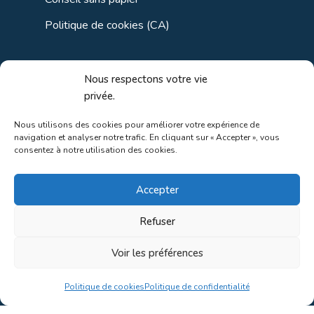
Politique de cookies (CA)
Liens utiles
Nous respectons votre vie
privée.
Liens régionaux
Nous utilisons des cookies pour améliorer votre expérience de
navigation et analyser notre trafic. En cliquant sur « Accepter », vous
Liens gouvernements
consentez à notre utilisation des cookies.
Liens touristiques
Accepter
Liens pour ainés
Refuser
Voir les préférences
Au coeur de la nature!
Politique de cookies
Politique de confidentialité