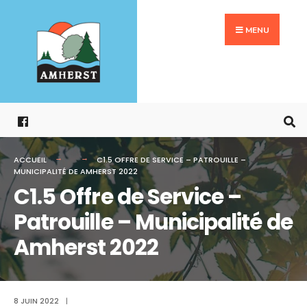
Search
Aller
for:
au
MENU
contenu
ACCUEIL
C1.5 OFFRE DE SERVICE – PATROUILLE –
MUNICIPALITÉ DE AMHERST 2022
C1.5 Offre de Service –
Patrouille – Municipalité de
Amherst 2022
8 JUIN 2022
|