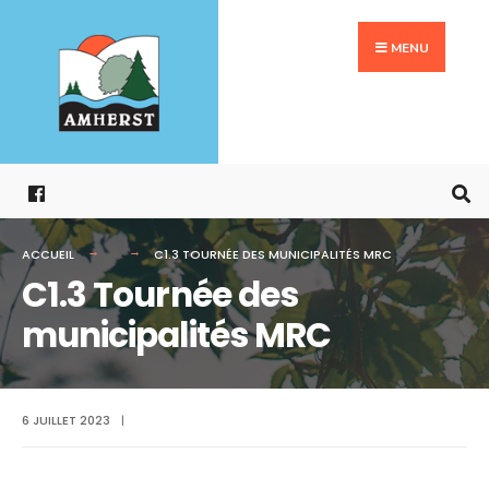
Search
Aller
for:
au
MENU
contenu
ACCUEIL
C1.3 TOURNÉE DES MUNICIPALITÉS MRC
C1.3 Tournée des
municipalités MRC
6 JUILLET 2023
|