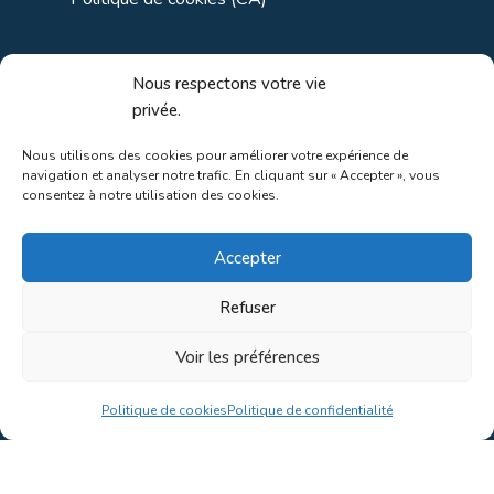
Liens utiles
Nous respectons votre vie
privée.
Liens régionaux
Nous utilisons des cookies pour améliorer votre expérience de
navigation et analyser notre trafic. En cliquant sur « Accepter », vous
Liens gouvernements
consentez à notre utilisation des cookies.
Liens touristiques
Accepter
Liens pour ainés
Refuser
Voir les préférences
Au coeur de la nature!
Politique de cookies
Politique de confidentialité
Conception du site par
Concept C