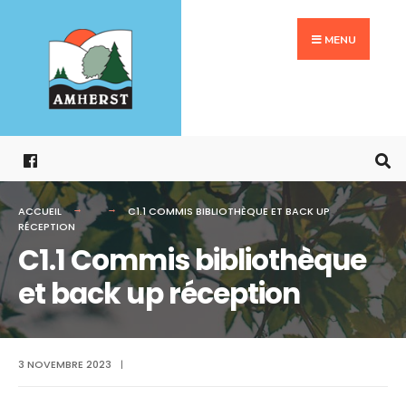
Search
Aller
for:
au
MENU
contenu
ACCUEIL
C1.1 COMMIS BIBLIOTHÈQUE ET BACK UP
RÉCEPTION
C1.1 Commis bibliothèque
et back up réception
3 NOVEMBRE 2023
|