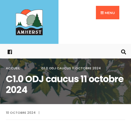
Search
Aller
for:
au
MENU
contenu
ACCUEIL
C1.0 ODJ CAUCUS 11 OCTOBRE 2024
C1.0 ODJ caucus 11 octobre
2024
10 OCTOBRE 2024
|