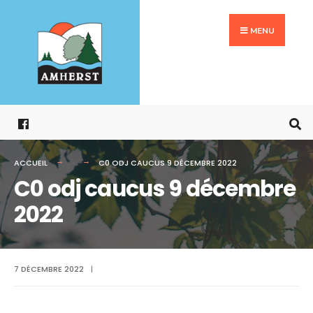
Search
Aller
for:
au
MENU
contenu
ACCUEIL
C0 ODJ CAUCUS 9 DÉCEMBRE 2022
C0 odj caucus 9 décembre
2022
7 DÉCEMBRE 2022
|