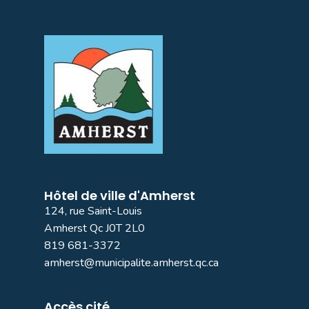
Hôtel de ville d'Amherst
124, rue Saint-Louis
Amherst Qc J0T 2L0
819 681-3372
amherst@municipalite.amherst.qc.ca
Accès cité