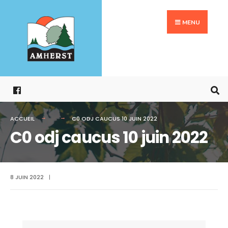
Search
Aller
for:
au
MENU
contenu
ACCUEIL
C0 ODJ CAUCUS 10 JUIN 2022
C0 odj caucus 10 juin 2022
8 JUIN 2022
|