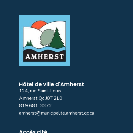
Hôtel de ville d'Amherst
124, rue Saint-Louis
Amherst Qc J0T 2L0
819 681-3372
amherst@municipalite.amherst.qc.ca
Accès cité