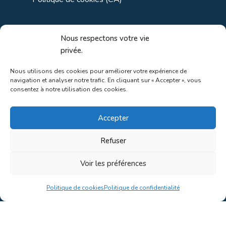
Liens utiles
Nous respectons votre vie
privée.
Liens régionaux
Nous utilisons des cookies pour améliorer votre expérience de
navigation et analyser notre trafic. En cliquant sur « Accepter », vous
Liens gouvernements
consentez à notre utilisation des cookies.
Liens touristiques
Accepter
Liens pour ainés
Refuser
Voir les préférences
Au coeur de la nature!
Politique de cookies
Politique de confidentialité
Conception du site par
Concept C