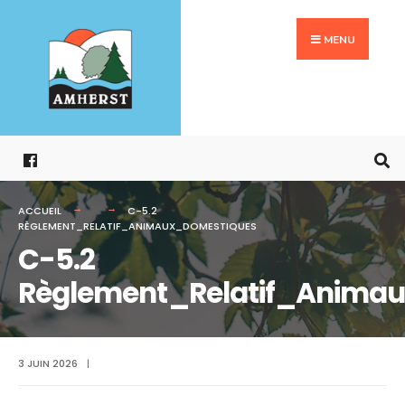
Search
Aller
for:
au
MENU
contenu
ACCUEIL
C-5.2
RÈGLEMENT_RELATIF_ANIMAUX_DOMESTIQUES
C-5.2
Règlement_Relatif_Anima
3 JUIN 2026
|