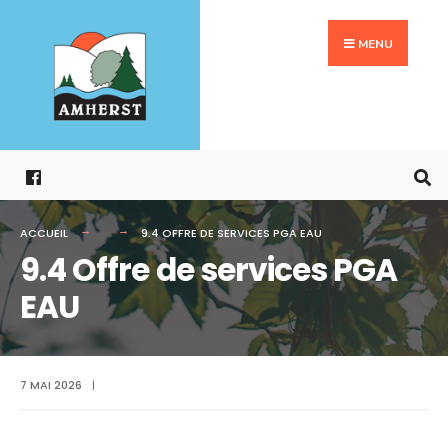
Search
Aller
for:
au
MENU
contenu
ACCUEIL
9.4 OFFRE DE SERVICES PGA EAU
9.4 Offre de services PGA
EAU
7 MAI 2026
|