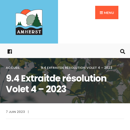
Search
Aller
for:
au
MENU
contenu
ACCUEIL
9.4 EXTRAITDE RÉSOLUTION VOLET 4 – 2023
9.4 Extraitde résolution
Volet 4 – 2023
7 JUIN 2023
|