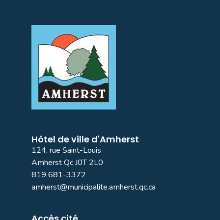
Hôtel de ville d'Amherst
124, rue Saint-Louis
Amherst Qc J0T 2L0
819 681-3372
amherst@municipalite.amherst.qc.ca
Accès cité