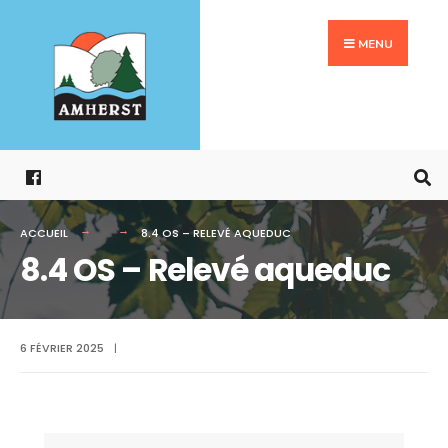
Search
Aller
for:
au
MENU
contenu
ACCUEIL
8.4 OS – RELEVÉ AQUEDUC
8.4 OS – Relevé aqueduc
6 FÉVRIER 2025
|