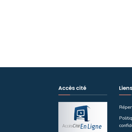
Accès cité
Lien
Réper
Politi
confid