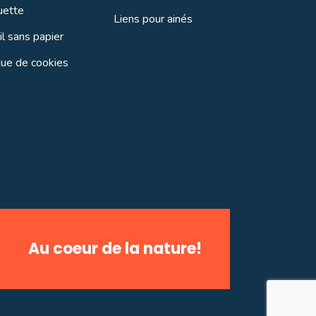
uette
Liens pour ainés
l sans papier
que de cookies
Au coeur de la nature!