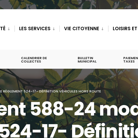
ITÉ
LES SERVICES
VIE CITOYENNE
LOISIRS E
CALENDRIER DE
BULLETIN
PAIEMEN
COLLECTES
MUNICIPAL
TAXES
LE RÈGLEMENT 524-17- DÉFINITION VÉHICULES HORS ROUTE
ent 588-24 modi
524-17- Définit