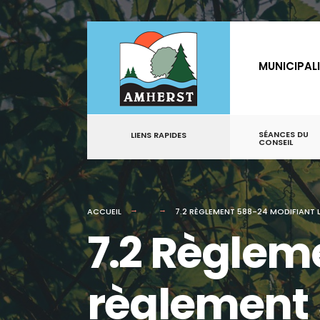
for:
Aller
au
MUNICIPAL
contenu
SÉANCES DU
LIENS RAPIDES
CONSEIL
ACCUEIL
7.2 RÈGLEMENT 588-24 MODIFIANT 
7.2 Règlem
règlement 