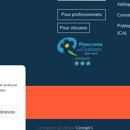
Nétiq
Pour professionnels
Consei
Politi
Pour citoyens
(CA)
et analyser
 des
éférences
Conception du site par
Concept C