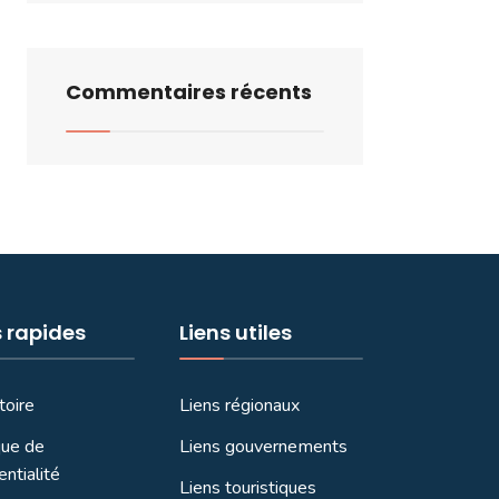
Commentaires récents
s rapides
Liens utiles
toire
Liens régionaux
que de
Liens gouvernements
entialité
Liens touristiques