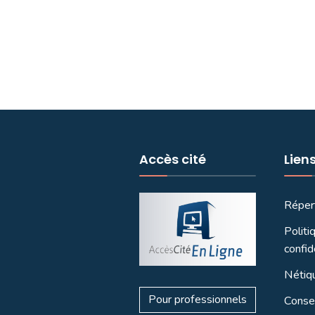
Accès cité
Lien
Réper
Politi
confid
Nétiq
Pour professionnels
Consei