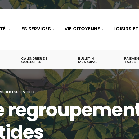
ITÉ
LES SERVICES
VIE CITOYENNE
LOISIRS E
CALENDRIER DE
BULLETIN
PAIEMEN
COLLECTES
MUNICIPAL
TAXES
RC DES LAURENTIDES
de regroupemen
tides