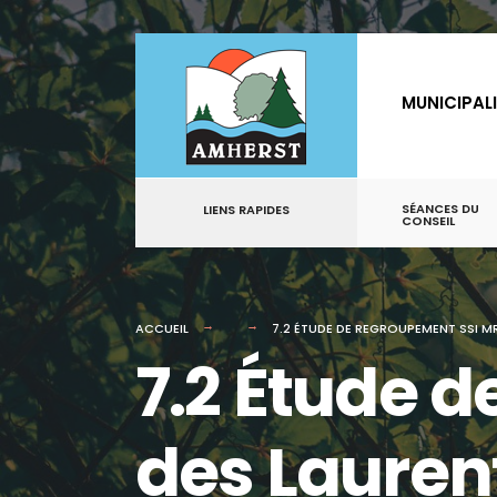
for:
Aller
au
MUNICIPAL
contenu
SÉANCES DU
LIENS RAPIDES
CONSEIL
ACCUEIL
7.2 ÉTUDE DE REGROUPEMENT SSI M
7.2 Étude 
des Lauren