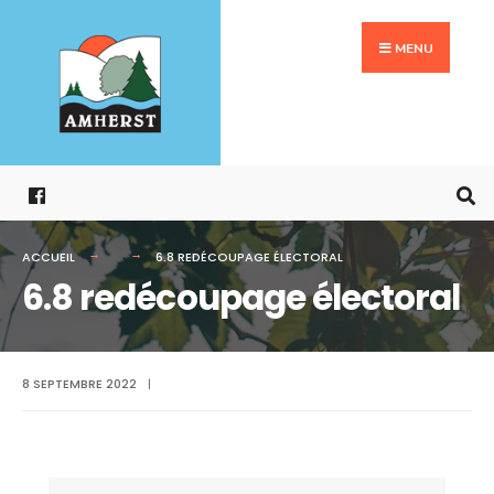
Search
Aller
for:
au
MENU
contenu
ACCUEIL
6.8 REDÉCOUPAGE ÉLECTORAL
6.8 redécoupage électoral
8 SEPTEMBRE 2022
|