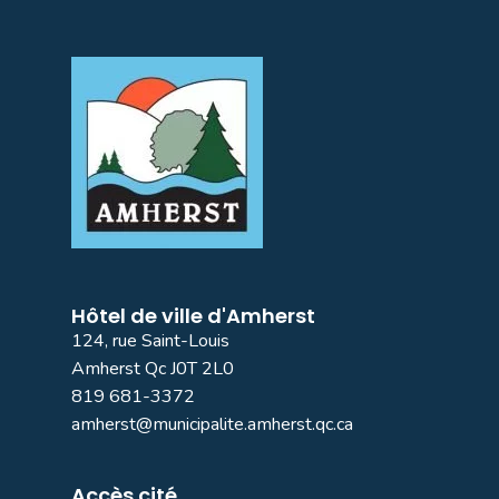
Hôtel de ville d'Amherst
124, rue Saint-Louis
Amherst Qc J0T 2L0
819 681-3372
amherst@municipalite.amherst.qc.ca
Accès cité