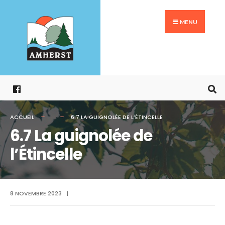
Search
Aller
for:
au
MENU
contenu
ACCUEIL
6.7 LA GUIGNOLÉE DE L’ÉTINCELLE
6.7 La guignolée de
l’Étincelle
8 NOVEMBRE 2023
|