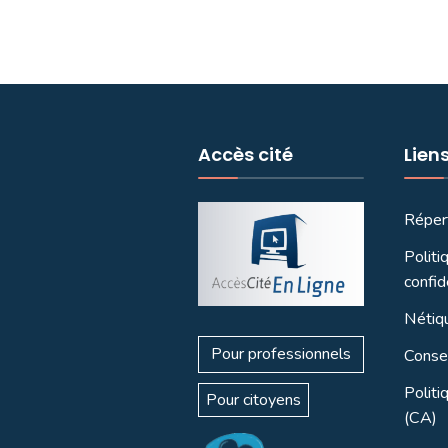
Accès cité
Lien
Réper
Politi
confid
Nétiq
Pour professionnels
Consei
Politi
Pour citoyens
(CA)