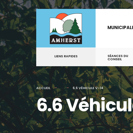
for:
Aller
au
MUNICIPAL
contenu
SÉANCES DU
LIENS RAPIDES
CONSEIL
ACCUEIL
6.6 VÉHICULE V-14
6.6 Véhicul