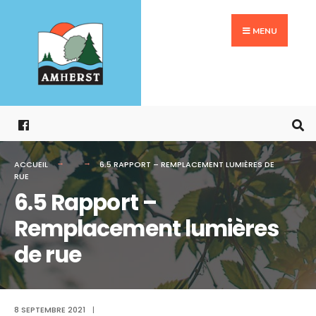
Search
Aller
for:
au
MENU
contenu
ACCUEIL
6.5 RAPPORT – REMPLACEMENT LUMIÈRES DE
RUE
6.5 Rapport –
Remplacement lumières
de rue
8 SEPTEMBRE 2021
|