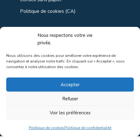
Politique de cookies (CA)
Liens utiles
Nous respectons votre vie
privée.
Liens régionaux
Nous utilisons des cookies pour améliorer votre expérience de
navigation et analyser notre trafic. En cliquant sur « Accepter », vous
Liens gouvernements
consentez à notre utilisation des cookies.
Liens touristiques
Accepter
Liens pour ainés
Refuser
Voir les préférences
Au coeur de la nature!
Politique de cookies
Politique de confidentialité