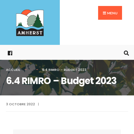
Search
Aller
for:
au
MENU
contenu
ACCUEIL
6.4 RIMRO – BUDGET 2023
6.4 RIMRO – Budget 2023
3 OCTOBRE 2022
|