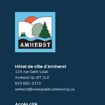
Hôtel de ville d'Amherst
124, rue Saint-Louis
Amherst Qc J0T 2L0
819 681-3372
amherst@municipalite.amherst.qc.ca
Accès cité