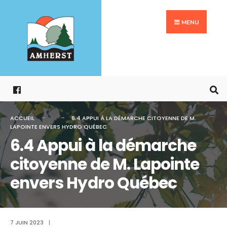
Search
Aller
for:
au
MENU
contenu
ACCUEIL
6.4 APPUI À LA DÉMARCHE CITOYENNE DE M.
LAPOINTE ENVERS HYDRO QUÉBEC
6.4 Appui à la démarche
citoyenne de M. Lapointe
envers Hydro Québec
7 JUIN 2023
|