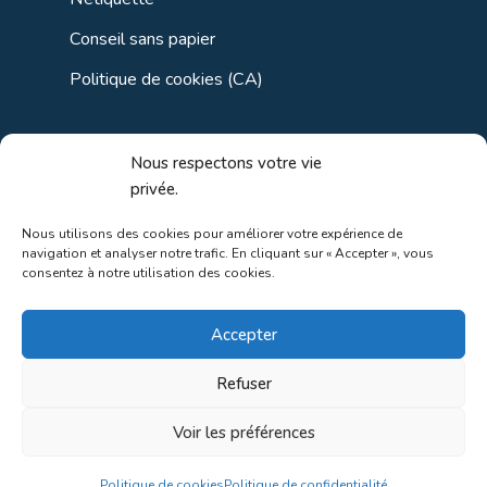
Conseil sans papier
Politique de cookies (CA)
Liens utiles
Nous respectons votre vie
privée.
Liens régionaux
Nous utilisons des cookies pour améliorer votre expérience de
navigation et analyser notre trafic. En cliquant sur « Accepter », vous
Liens gouvernements
consentez à notre utilisation des cookies.
Liens touristiques
Accepter
Liens pour ainés
Refuser
Voir les préférences
Au coeur de la nature!
Politique de cookies
Politique de confidentialité