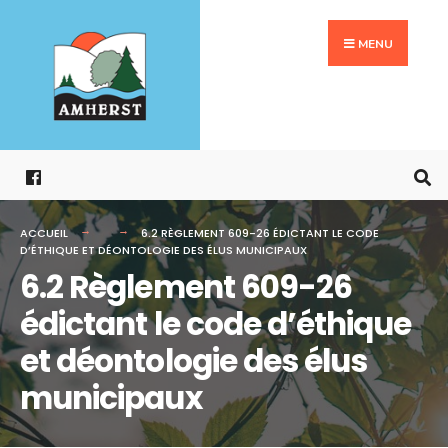
Search
Aller
for:
au
MENU
contenu
ACCUEIL
6.2 RÈGLEMENT 609-26 ÉDICTANT LE CODE
D’ÉTHIQUE ET DÉONTOLOGIE DES ÉLUS MUNICIPAUX
6.2 Règlement 609-26
édictant le code d’éthique
et déontologie des élus
municipaux