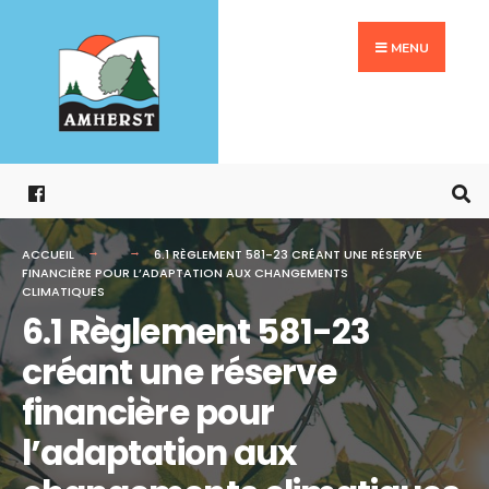
Search
Aller
for:
au
MENU
contenu
ACCUEIL
6.1 RÈGLEMENT 581-23 CRÉANT UNE RÉSERVE
FINANCIÈRE POUR L’ADAPTATION AUX CHANGEMENTS
CLIMATIQUES
6.1 Règlement 581-23
créant une réserve
financière pour
l’adaptation aux