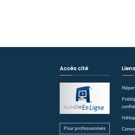
Accès cité
Lien
Réper
Politi
confid
Nétiq
Pour professionnels
Consei