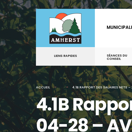
for:
Aller
au
MUNICIPAL
contenu
SÉANCES DU
LIENS RAPIDES
CONSEIL
ACCUEIL
4.1B RAPPORT DES SALAIRES NETS –
4.1B Rappor
04-28 – AV