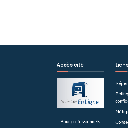
Accès cité
Lien
Réper
Politi
confid
Nétiq
Pour professionnels
Consei