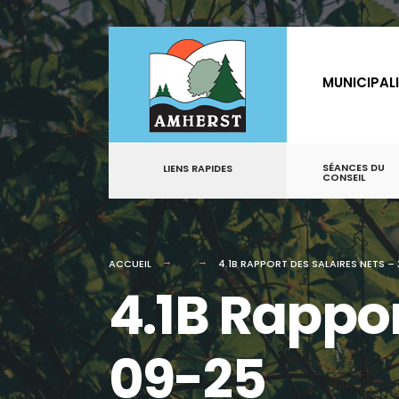
for:
Aller
au
MUNICIPAL
contenu
SÉANCES DU
LIENS RAPIDES
CONSEIL
ACCUEIL
4.1B RAPPORT DES SALAIRES NETS –
4.1B Rappor
09-25