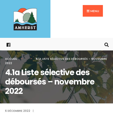
Search
Aller
for:
au
MENU
contenu
ACCUEIL
4.1A LISTE SÉLECTIVE DES DÉBOURSÉS – NOVEMBRE
2022
4.1a Liste sélective des
déboursés – novembre
2022
6 DÉCEMBRE 2022
|