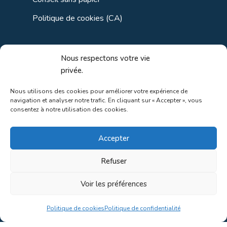
Politique de cookies (CA)
Liens utiles
Nous respectons votre vie
privée.
Liens régionaux
Nous utilisons des cookies pour améliorer votre expérience de
navigation et analyser notre trafic. En cliquant sur « Accepter », vous
Liens gouvernements
consentez à notre utilisation des cookies.
Liens touristiques
Accepter
Liens pour ainés
Refuser
Voir les préférences
Au coeur de la nature!
Politique de cookies
Politique de confidentialité