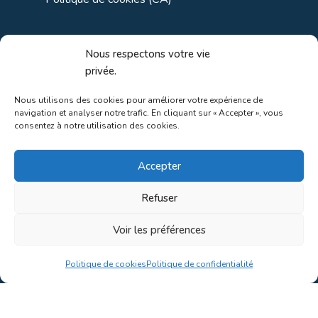
Liens utiles
Nous respectons votre vie
privée.
Liens régionaux
Nous utilisons des cookies pour améliorer votre expérience de
navigation et analyser notre trafic. En cliquant sur « Accepter », vous
Liens gouvernements
consentez à notre utilisation des cookies.
Liens touristiques
Accepter
Liens pour ainés
Refuser
Voir les préférences
Au coeur de la nature!
Politique de cookies
Politique de confidentialité
Conception du site par
Concept C