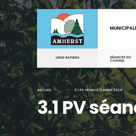
for:
Aller
au
MUNICIPAL
contenu
SÉANCES DU
LIENS RAPIDES
CONSEIL
ACCUEIL
3.1 PV SÉANCE 11 MARS 2024
3.1 PV séan