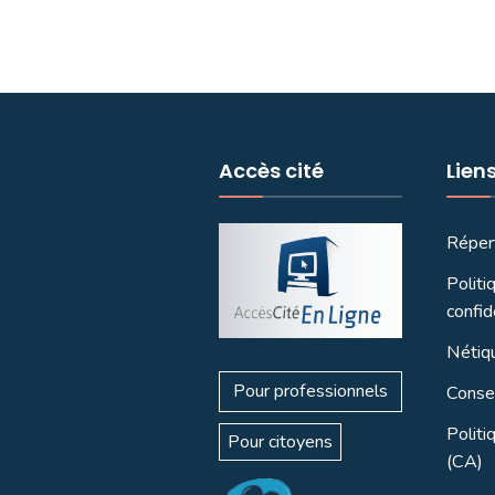
Accès cité
Lien
Réper
Politi
confid
Nétiq
Pour professionnels
Consei
Politi
Pour citoyens
(CA)