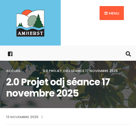
Search
Aller
for:
au
MENU
contenu
ACCUEIL
2.0 PROJET ODJ SÉANCE 17 NOVEMBRE 2025
2.0 Projet odj séance 17
novembre 2025
13 NOVEMBRE 2025
|