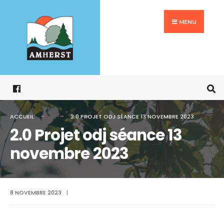
Search
Aller
for:
au
MENU
contenu
ACCUEIL
2.0 PROJET ODJ SÉANCE 13 NOVEMBRE 2023
2.0 Projet odj séance 13
novembre 2023
8 NOVEMBRE 2023
|