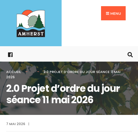
Search
Aller
for:
au
MENU
contenu
ACCUEIL
2.0 PROJET D’ORDRE DU JOUR SÉANCE 11 MAI
2026
2.0 Projet d’ordre du jour
séance 11 mai 2026
7 MAI 2026
|