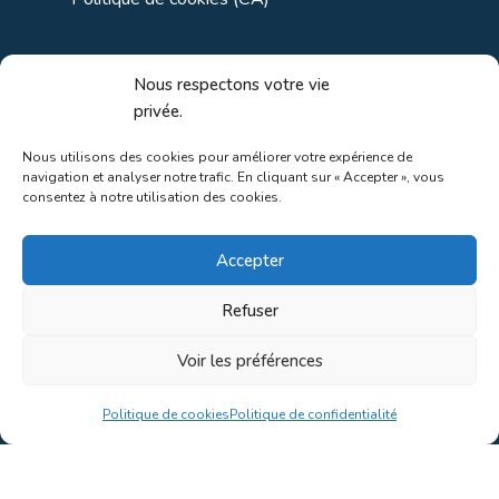
Liens utiles
Nous respectons votre vie
privée.
Liens régionaux
Nous utilisons des cookies pour améliorer votre expérience de
navigation et analyser notre trafic. En cliquant sur « Accepter », vous
Liens gouvernements
consentez à notre utilisation des cookies.
Liens touristiques
Accepter
Liens pour ainés
Refuser
Voir les préférences
Au coeur de la nature!
Politique de cookies
Politique de confidentialité
Conception du site par
Concept C