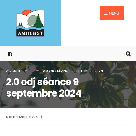
Search
Aller
for:
au
MENU
contenu
ACCUEIL
2.0 ODJ SÉANCE 9 SEPTEMBRE 2024
2.0 odj séance 9
septembre 2024
5 SEPTEMBRE 2024
|