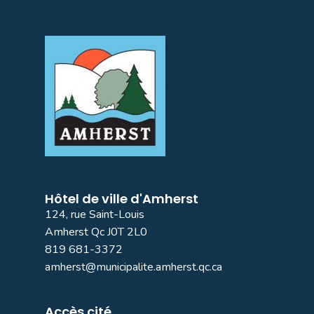
Hôtel de ville d'Amherst
124, rue Saint-Louis
Amherst Qc J0T 2L0
819 681-3372
amherst@municipalite.amherst.qc.ca
Accès cité