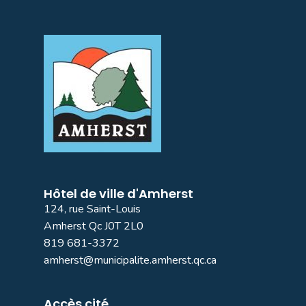
Hôtel de ville d'Amherst
124, rue Saint-Louis
Amherst Qc J0T 2L0
819 681-3372
amherst@municipalite.amherst.qc.ca
Accès cité