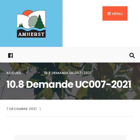
Search
Aller
for:
au
MENU
contenu
ACCUEIL
10.8 DEMANDE UC007-2021
10.8 Demande UC007-2021
7 DÉCEMBRE 2021
|