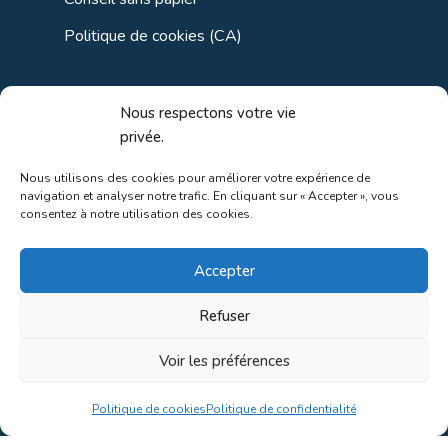
Politique de cookies (CA)
Liens utiles
Nous respectons votre vie
privée.
Liens régionaux
Nous utilisons des cookies pour améliorer votre expérience de
navigation et analyser notre trafic. En cliquant sur « Accepter », vous
Liens gouvernements
consentez à notre utilisation des cookies.
Liens touristiques
Accepter
Liens pour ainés
Refuser
Voir les préférences
Au coeur de la nature!
Politique de cookies
Politique de confidentialité