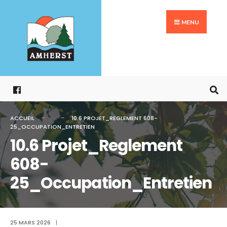
Search
Aller
for:
au
MENU
contenu
ACCUEIL
10.6 PROJET_REGLEMENT 608-
25_OCCUPATION_ENTRETIEN
10.6 Projet_Reglement
608-
25_Occupation_Entretien
25 MARS 2026
|