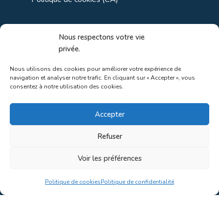
Liens utiles
Nous respectons votre vie
privée.
Liens régionaux
Nous utilisons des cookies pour améliorer votre expérience de
navigation et analyser notre trafic. En cliquant sur « Accepter », vous
Liens gouvernements
consentez à notre utilisation des cookies.
Liens touristiques
Accepter
Liens pour ainés
Refuser
Voir les préférences
Au coeur de la nature!
Politique de cookies
Politique de confidentialité
Conception du site par
Concept C