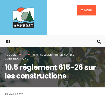
Search
Aller
for:
au
MENU
contenu
ACCUEIL
10.5 RÈGLEMENT 615-26 SUR LES
CONSTRUCTIONS
10.5 règlement 615-26 sur
les constructions
25 MARS 2026
|