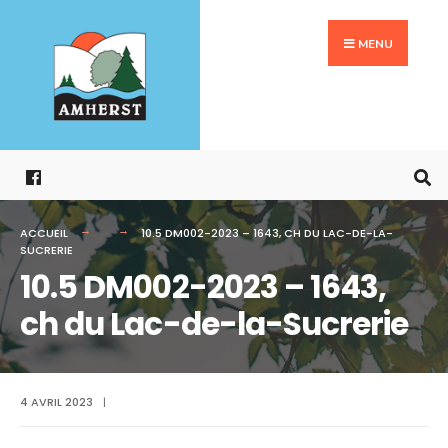
Search
Aller
for:
au
MENU
contenu
ACCUEIL
10.5 DM002-2023 – 1643, CH DU LAC-DE-LA-
SUCRERIE
10.5 DM002-2023 – 1643,
ch du Lac-de-la-Sucrerie
4 AVRIL 2023
|