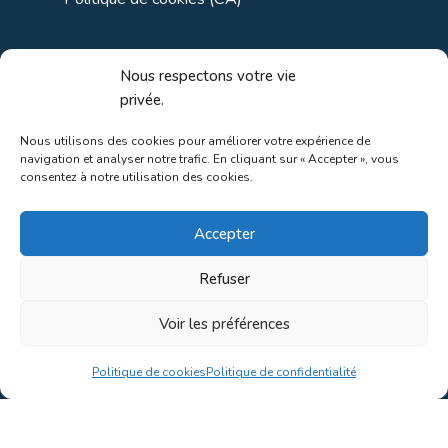
Liens utiles
Nous respectons votre vie
privée.
Liens régionaux
Nous utilisons des cookies pour améliorer votre expérience de
navigation et analyser notre trafic. En cliquant sur « Accepter », vous
Liens gouvernements
consentez à notre utilisation des cookies.
Liens touristiques
Accepter
Liens pour ainés
Refuser
Voir les préférences
Au coeur de la nature!
Politique de cookies
Politique de confidentialité
Conception du site par
Concept C