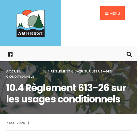
Search
Aller
for:
au
MENU
contenu
ACCUEIL
10.4 RÈGLEMENT 613-26 SUR LES USAGES
CONDITIONNELS
10.4 Règlement 613-26 sur
les usages conditionnels
7 MAI 2026
|