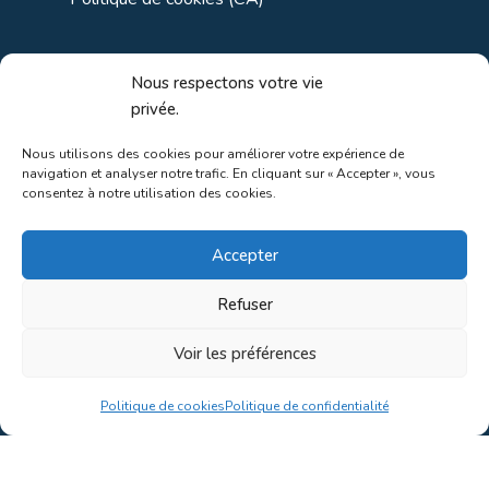
Liens utiles
Nous respectons votre vie
privée.
Liens régionaux
Nous utilisons des cookies pour améliorer votre expérience de
navigation et analyser notre trafic. En cliquant sur « Accepter », vous
Liens gouvernements
consentez à notre utilisation des cookies.
Liens touristiques
Accepter
Liens pour ainés
Refuser
Voir les préférences
Au coeur de la nature!
Politique de cookies
Politique de confidentialité
Conception du site par
Concept C