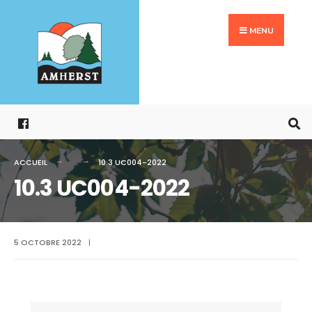
Search
Aller
for:
au
MENU
contenu
ACCUEIL
10.3 UC004-2022
10.3 UC004-2022
5 OCTOBRE 2022
|