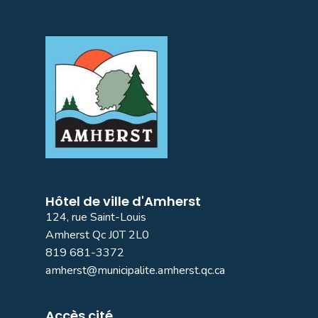
Hôtel de ville d'Amherst
124, rue Saint-Louis
Amherst Qc J0T 2L0
819 681-3372
amherst@municipalite.amherst.qc.ca
Accès cité