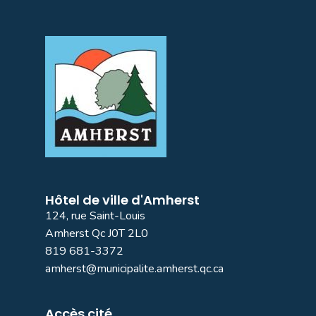
Hôtel de ville d'Amherst
124, rue Saint-Louis
Amherst Qc J0T 2L0
819 681-3372
amherst@municipalite.amherst.qc.ca
Accès cité