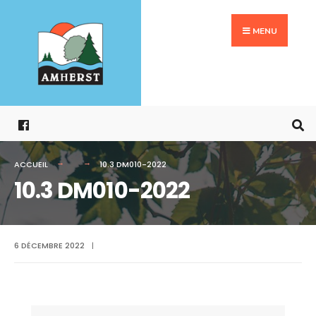
Search
Aller
for:
au
MENU
contenu
ACCUEIL
10.3 DM010-2022
10.3 DM010-2022
6 DÉCEMBRE 2022
|