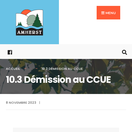
Search
Aller
for:
au
MENU
contenu
ACCUEIL
10.3 DÉMISSION AU CCUE
10.3 Démission au CCUE
8 NOVEMBRE 2023
|