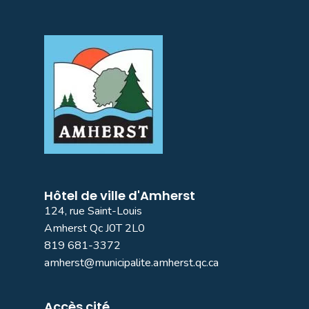
Hôtel de ville d'Amherst
124, rue Saint-Louis
Amherst Qc J0T 2L0
819 681-3372
amherst@municipalite.amherst.qc.ca
Accès cité