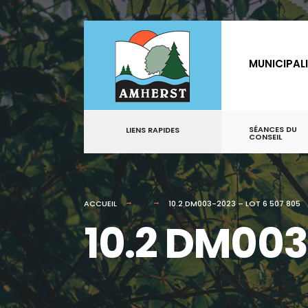
for:
Aller
au
MUNICIPAL
contenu
SÉANCES DU
LIENS RAPIDES
CONSEIL
ACCUEIL
10.2 DM003-2023 – LOT 6 507 805
10.2 DM003