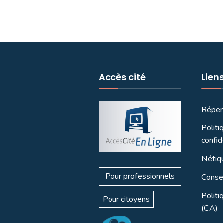
Accès cité
Lien
Réper
Politi
confid
Nétiq
Pour professionnels
Consei
Politi
Pour citoyens
(CA)