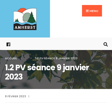
Search
Aller
for:
au
MENU
contenu
ACCUEIL
1.2 PV SÉANCE 9 JANVIER 2023
1.2 PV séance 9 janvier
2023
8 FÉVRIER 2023
|