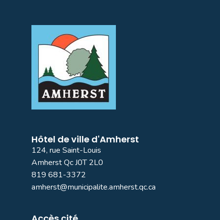
Hôtel de ville d'Amherst
124, rue Saint-Louis
Amherst Qc J0T 2L0
819 681-3372
amherst@municipalite.amherst.qc.ca
Accès cité