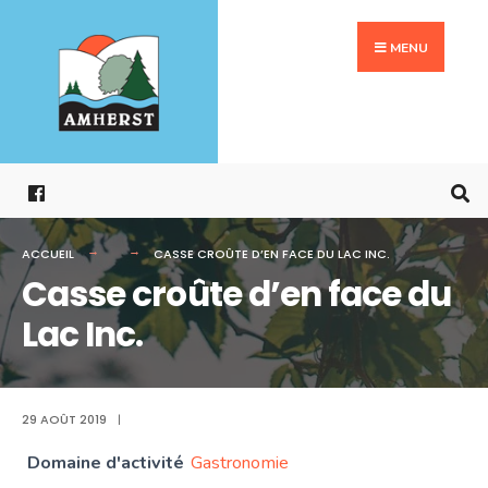
Search
Aller
for:
au
MENU
contenu
ACCUEIL
CASSE CROÛTE D’EN FACE DU LAC INC.
Casse croûte d’en face du
Lac Inc.
29 AOÛT 2019
|
Domaine d'activité
Gastronomie